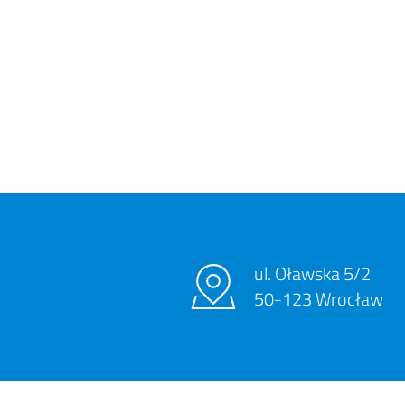
ul. Oławska 5/2
50-123 Wrocław