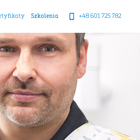
rtyfikaty
Szkolenia
+48 601 725 782